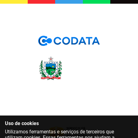
PBGÁS
PB Saúde
PBTUR
PBPREV
Projeto Cooperar
PROCASE
PROCON
Polícia Militar
Polícia Civil
Uso de cookies
Rádio Tabajara
Utilizamos ferramentas e serviços de terceiros que
utilizam cookies. Essas ferramentas nos ajudam a